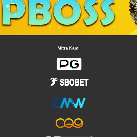
Mitra Kami