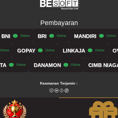
Pembayaran
BNI
BRI
MANDIRI
......
Online
......
Online
......
Online
GOPAY
LINKAJA
O
Online
......
Online
......
Online
TA
DANAMON
CIMB NIAG
......
Online
......
Online
Keamanan Terjamin :