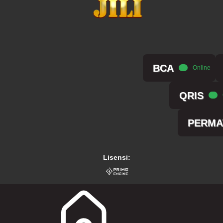
BCA
......
Online
QRIS
......
PERMA
Lisensi: