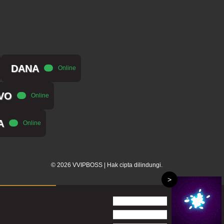
DANA
......
Online
VO
......
Online
A
......
Online
© 2026 VVIPBOSS | Hak cipta dilindungi.
>